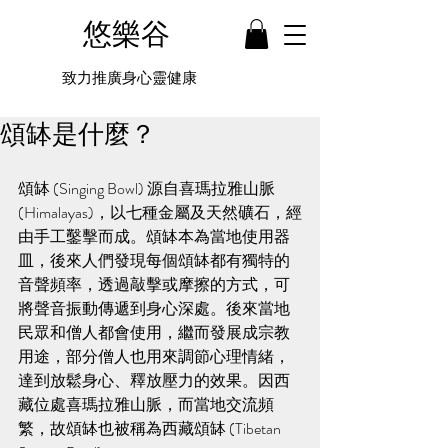
悠樂谷
致力推廣身心靈健康
頌缽是什麼？
頌缽 (Singing Bowl) 源自喜瑪拉雅山脈
(Himalayas)，以七種金屬及天然礦石，經
由手工鑿擊而成。頌缽本為當地使用器
皿，後來人們發現每個頌缽都有獨特的
音聲頻率，透過敲擊或摩擦的方式，可
將聲音振動傳遞到身心深處。後來當地
民眾和僧人都會使用，繼而發展成宗教
用途，部分僧人也用來調節心理情緒，
達到放鬆身心、釋放壓力的效果。因西
藏位處喜瑪拉雅山脈，而當地交流頻
繁，故頌缽也被稱為西藏頌缽 (Tibetan 