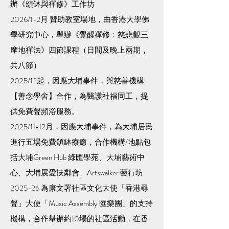
辦《頌缽與禪修》工作坊
2026/1-2月 贊助教室場地，由香港大學佛
學研究中心，舉辦《覺醒禪修：慈悲觀三
摩地禪法》四節課程（日間及晚上兩期，
共八節）
2025/12起，因應大埔事件，與慈善機構
【善念學舍】合作，為醫護社福同工，提
供免費聲頻浴服務。
2025/11-12月，因應大埔事件，為大埔居民
進行五場免費頌缽療癒，合作機構/地點包
括大埔Green Hub 綠匯學苑、大埔藝術中
心、大埔展愛扶鄰會、Artswalker 藝行坊
2025-26 為康文署社區文化大使「香港尋
聲」大使「Music Assembly 匯樂團」的支持
機構，合作舉辦約10場的社區活動，在香