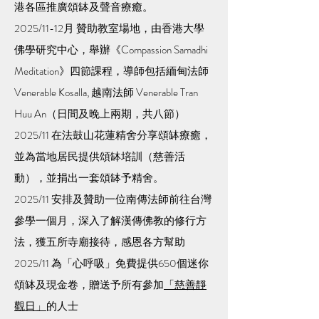
港各區推廣頌缽及聲音療癒。
2025/11-12月 贊助教室場地，由香港大學
佛學研究中心，舉辦《Compassion Samadhi
Meditation》四節課程，導師包括緬甸法師
Venerable Kosalla, 越南法師 Venerable Tran
Huu An（日間及晚上兩期，共八節）
2025/11 在法鼓山花蓮精舍分享頌缽療癒，
並為當地居民提供頌缽培訓（慈善活
動），並捐出一套頌缽予精舍。
2025/11 安排及贊助一位南傳法師前往台灣
參學一個月，深入了解漢傳佛教的修行方
法，獲五所寺廟接待，感恩各方幫助
2025/11 為「心呼吸」免費提供650個迷你
頌缽及現金卷，贈送予所有參加
「慈善靜
觀日」
的人士