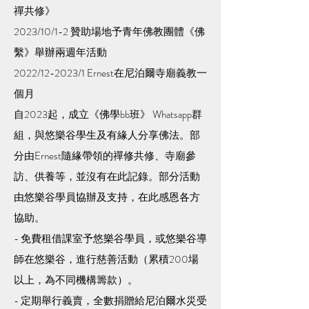
禪共修》
2023/10/1-2 贊助場地予青年佛教團體《佛
繫》舉辦兩週年活動
2022/12-2023/1 Ernest在尼泊爾寺廟義教一
個月
自2023起，成立《佛學bb班》 Whatsapp群
組，與悠樂谷學生及有緣人分享佛法。部
分由Ernest隨緣帶領的禪修共修、寺廟參
訪、供養等，並沒有在此記錄。部分活動
由悠樂谷學員協辦及支持，在此感恩各方
協助。
- 免費租借課室予悠樂谷學員，或悠樂谷導
師在悠樂谷，進行慈善活動（累積200場
以上，為不同機構籌款）。
- 定期舉行義賣，全數捐贈給尼泊爾水災受