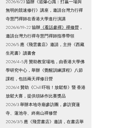
2026/6/23 協辦《追爆心識：打贏一場與
無明的競速修行》講座，邀請台灣力行禪
寺慧門禪師在香港大學進行演講
2026/6/19-22 協辦
《看話參禪》禪修營
，
邀請台灣力行禪寺慧門禪師指導帶領
2026/5 應《飛雲書店》邀請，主持《西藏
生死書》讀書會
2026/4-5月 贊助教室場地，由香港大學佛
學研究中心，舉辦《覺醒訓練課程》八節
課程，包括兩天禪修日營
2026/4 贊助《Chill 吓啦！放鬆祭》暨 香港
放鬆大賽，提供頌缽作比賽獎品
2026/3 舉辦本地寺廟參訪團，參訪寶蓮
寺、蓮池寺、終南山禪修營
2026/3/5 應《飛雲書店》邀請，在書店舉