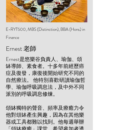
E-RYT500, MBS (Distinction), BBA (Hons) in
Finance
Ernest 老師
Ernest是悠樂谷負責人、瑜伽、頌
缽導師、素食者。十多年前經歷癌
症及復發，康復後開始研究不同的
自然療法。 他特別喜歡研讀瑜伽哲
學、瑜伽呼吸調息法，及中外不同
派別的呼吸調息修煉。
頌缽獨特的聲音、頻率及療癒力令
他對頌缽產生興趣，因為在其他樂
器或工具都難以找到。他每週舉辦
「頌缽療癒」課堂，希望參加者透