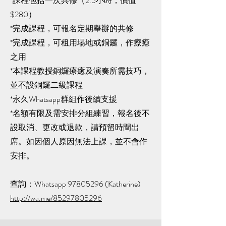
*課程包括一次共修（2.5小時，價值
$280）
*完成課程，可報名定期舉辦的共修
*完成課程，可租用場地或銅鑼，作療癒
之用
*本課程教授銅鑼療癒及演奏所需技巧，
並不設銅鑼二級課程
*永久Whatsapp群組作後續支援
*名額有限及需安排分組練習，報名後不
設取消、更改或退款，請預留時間出
席。如因個人原因無法上課，並不會作
安排。
查詢：Whatsapp 97805296 (Katherine)
http://wa.me/85297805296