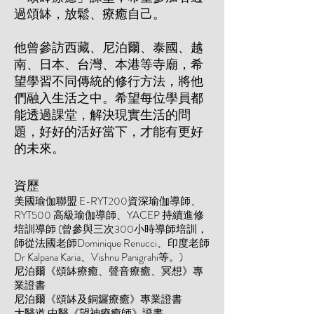
過頌缽，放鬆、療癒自己。
他曾參訪西藏、尼泊爾、泰國、越
南、日本、台灣、本港等寺廟，希
望學習不同傳
統的修行方法，將
​他
們融入生活之中。希望每位學員都
能透過課堂，解決現實生活的問
題，好好的活好當下，才能有更好
的未來。
資歷
美國瑜伽聯盟 E-RYT200資深瑜伽導師、
RYT500 高級瑜伽導師、YACEP 持續進修
培訓導師 (曾參與三次300小時導師培訓，
師從法國老師Dominique Renucci、印度老師
Dr Kalpana Karia、Vishnu Panigrahi等。)
尼泊爾《頌缽療癒
、聲音療癒、冥想》專
業證書
尼泊爾《頌缽及銅鑼療癒》專業證書
大醫道 中醫《望神療癒師》證書