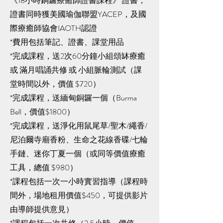
《18小時銅鑼療癒師證書課程》 證書，
證書同時獲美國瑜伽聯盟YACEP，及國
際療癒師協會IAOTH認證
*費用包括筆記、證書、課堂用品
*完成課程，送2次60分鐘小組頌缽療癒
或 滿月唱誦共修 或 小組脈輪測試（課
堂時間以外，價值 $720）
*完成課程，送緬甸銅鑼一個（Burma
Bell，價值$1800）
*完成課程，送淨化用鼠尾草/聖木/繩香/
尼泊爾寺廟香粉、生命之花線香碟/七輪
手鏈、迷你丁夏一個（或同等價值療癒
工具，總值 $980）
*課程包括一次一小時實習指導（課程時
間外，場地租用價值$450，可提供影片
由導師提供意見）