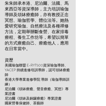
朱朱師承本港、尼泊爾、法國、馬
來西亞等資深導師，主力培訓瑜伽
導師及頌缽療癒師，亦有教授正念
冥想、瑜伽哲學、體位法等。她熱
愛研究瑜伽、自然療法及各種禪修
方法，定期舉辦斷食營、在家排毒
療程、養生工作坊等，希望以簡單
的方式療癒自己、療癒他人，應用
在日常當中。
資歷
美國瑜伽聯盟 E-RYT500資深瑜伽導師、
YACEP 持續進修培訓導師，認可頌缽療癒
師
香港大學專業進修學院 導師（瑜伽導師訓
練）
尼泊爾《頌缽療癒、聲音療癒、冥想》專
業證書
尼泊爾《頌缽及銅鑼療癒》專業證書
國家營養保健師、茶藝師