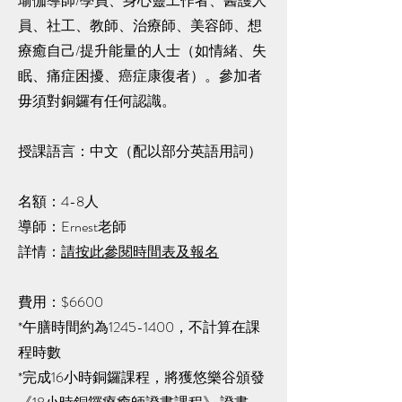
瑜伽導師/學員、身心靈工作者、醫護人
員、社工、教師、治療師、美容師、想
療癒自己/提升能量的人士（如情緒、失
眠、痛症困擾、癌症康復者）。參加者
毋須對銅鑼有任何認識。
授課語言：中文（配以部分英語用詞）
名額：4-8人
導師：Ernest老師
​詳情：
請按此參閱時間表及報名
費用：$6600
*午膳時間約為1245-1400，不計算在課
程時數
*完成16小時銅鑼課程，將獲悠樂谷頒發