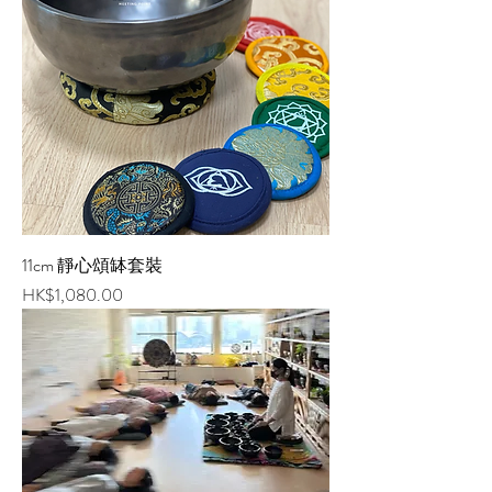
11cm 靜心頌缽套裝
價格
HK$1,080.00