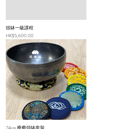
姓名、電子郵件地址、聯絡方式及使用
時間等。 於一般瀏覽時，伺服器會自行
記錄相關行徑，包括您使用連線設備的
IP位址、使用時間、使用的瀏覽器、瀏
頌缽一級課程
覽及點選資料記錄等，
價格
HK$5,600.00
24cm 療癒頌缽套裝