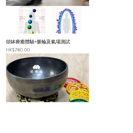
頌缽療癒體驗+脈輪及氣場測試
價格
HK$780.00