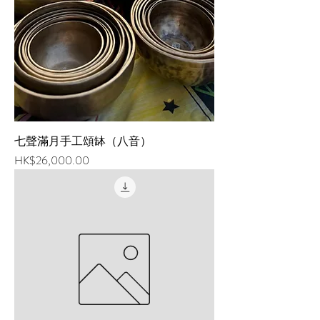
常歡迎您光臨「悠樂谷網站」（以下簡
稱本網站），為了讓您能夠安心使用本
網站的各項服務與資訊，特此向您說明
本網站的隱私權保護政策，以保障您的
權益，請您詳閱下列內容： 一、隱私權
保護政策的適用範圍 隱私權保護政策內
容，包括本網站如何處理在您使用網站
服務時收集到的個人識別資料。隱私權
七聲滿月手工頌缽（八音）
保護政策不適用於本網站以外的相關連
價格
HK$26,000.00
結網站，也不適用於非本網站所委託或
參與管理的人員。 二、個人資料的蒐
集、處理及利用方式 當您造訪本網站或
使用本網站所提供之功能服務時，我們
將視該服務功能性質，請您提供必要的
個人資料，並在該特定目的範圍內處理
及利用您的個人資料；非經您書面同
意，本網站不會將個人資料用於其他用
途。 本網站在您使用服務信箱、問卷調
查等互動性功能時，會保留您所提供的