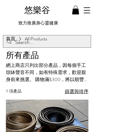
悠樂谷
致力推廣身心靈健康
首頁
All Products
所有產品
網上商店只列出部分產品，因每個手工
頌缽聲音不同，如有特殊需求，歡迎親
身前來挑選。 購物滿$300，將以順豐
寄出，$300以下將以平郵寄出（也可付
9 項產品
篩選與排序
款時，備註順豐到付）。或選擇在店鋪
開放時間親臨領取。開放時間：
singingbowl.hk/contact 送貨政策 所有貨品
在付款後，將於三天內交予快遞（一般
為順豐速運），請留意收件。收件後如
有問題，請盡快聯絡我們。 私隱政策 非