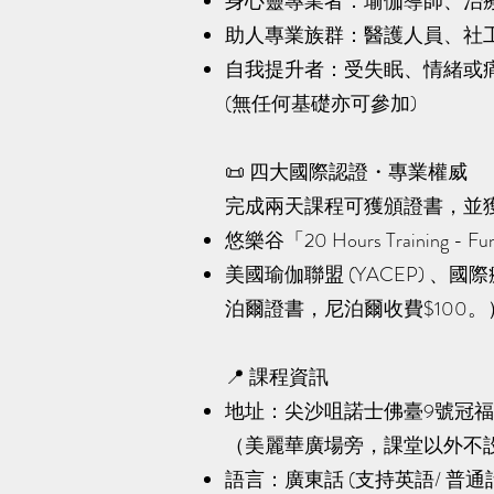
身心靈專業者：瑜伽導師、治
助人專業族群：醫護人員、社
自我提升者：受失眠、情緒或
(無任何基礎亦可參加)
📜 四大國際認證・專業權威
完成兩天課程可獲頒證書，並
悠樂谷「20 Hours Training -
美國瑜伽聯盟 (YACEP) 、
泊爾證書，尼泊爾收費$100。
📍 課程資訊
地址：
尖沙咀諾士佛臺9號冠福
（美麗華廣場旁，課堂以外不
語言：廣東話 (支持英語/ 普