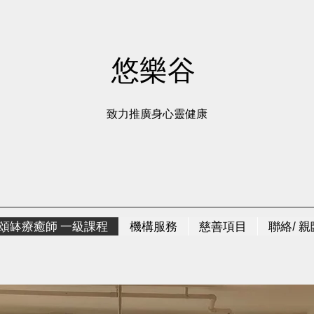
悠樂谷
致力推廣身心靈健康
頌缽療癒師 一級課程
機構服務
慈善項目
聯絡/ 