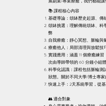
展副業/專業療癒，我們都能
📚 課程核心內容
基礎導論：頌缽歷史起源、傳
頌缽挑選：理解傳統頌缽、科
弊
自我療癒：靜心冥想、脈輪與
療癒他人：局部清理與放鬆技
實踐應用：涵蓋 11 個療癒練
次由導師帶領的 60 分鐘小組
科學化認識：課程包括脈輪測
狀態。關於不同大學/博士專
快速上手：2天系統學習，從基
👥 適合對象