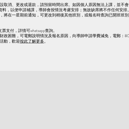
不設取消、更改或退款，請預留時間出席。如因個人原因無法上課，並不
資料，以便申請補課，導師會按情況考慮安排；無故缺席將不作任何安排。
人數，將在一星期前通知，可更改到稍後其他班別，或報名時查詢已開班班
票支付，詳情可whatsapp查詢。
對財政困難，可電郵說明情況及報名原因，向導師申請學費減免，電郵：
80
念活動，歡迎
按此了解更多
。