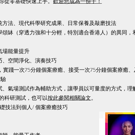
讓你從零基礎快速上手。
歡迎您成為一份子！
統方法、現代科學研究成果、日常保養及敲磨技法
學頌缽（穿透力強和十分輕，特別適合香港人）的異同，
氣場能量提升
巧、空間淨化、演奏技巧
習，實踐一次75分鐘個案療癒、接受一次75分鐘個案療癒、
體驗
試、氣場測試作為輔助方式，讓學員以可量度的方式，理
家的科研測試，也可以
按此參閱相關論文
。
礎技法到個人/ 個案療癒技巧