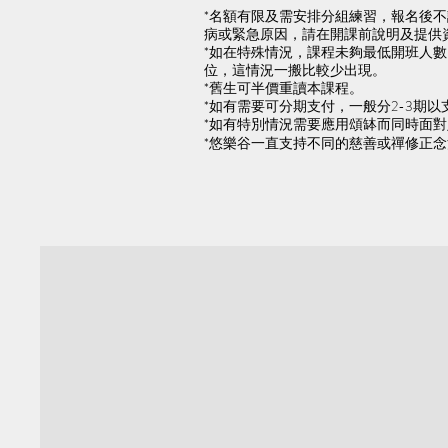
*名額有限及需安排分組練習，報名後
病或緊急原因，請在開課前說明及提供
​*如在特殊情況，課程未夠最低開班
位，這情況一搬比較少出現。
​*舊生可半價重讀本課程。
​*如有需要可分期支付，一般分2-3期以支
*如有特別情況需要應用頌缽而同時面
​*悠樂谷一直支持不同的慈善或禪修正