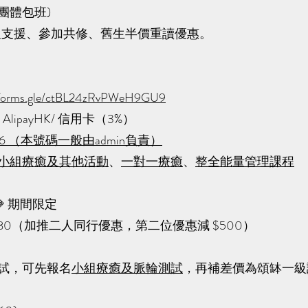
迎團體包班)
p 群組支援、參加共修、舊生半價重讀優惠。
orms.gle/ctBL24zRvPWeH9GU9
 AlipayHK/ 信用卡（3%）
5296 （本號碼一般由admin負責）
小組療癒及其他活動
、
一對一療癒
、
整全能量管理課程
 期間限定
$3,980（加推二人同行優惠，第二位優惠減 $500）
測試，可先報名
小組療癒及脈輪測試
，再補差價為頌缽一級