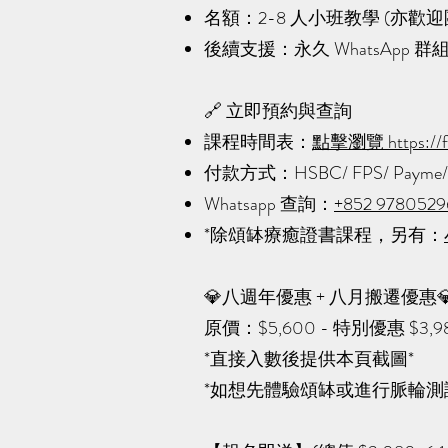
名額：2-8 人小班教學 (亦歡
後續支援：永久 WhatsAp
🔗 立即預約與查詢
課程時間表：
點擊瀏覽 https://f
付款方式：HSBC/ FPS/ Payme/
Whatsapp 查詢：
+852 9780
*除
頌缽療癒
證書課程，另有
：
💎
八週年優惠 + 八月搬遷優惠
原價：$5,600 - 特別優惠 
*直接入數後提供本頁截圖*
​*如想先體驗頌缽或進行脈輪