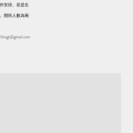
會作安排。若是生
​
別。開班人數為兩
3mgt@gmail.com