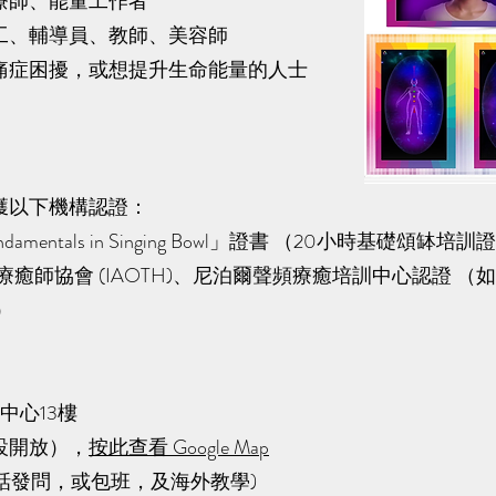
療師、能量工作者
工、輔導員、教師、美容師
痛症困擾，或想提升生命能量的人士
獲以下機構認證：
 Fundamentals in Singing Bowl」證書 （20小時基礎頌缽培
國際療癒師協會 (IAOTH)、尼泊爾聲頻療癒培訓中心認證 
）
中心13樓
設開放），
按此查看 Google Map
通話發問，或包班，及海外教學)