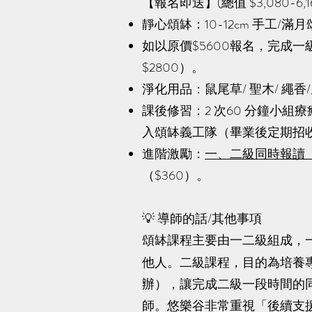
【報名即送】(總值 $3,080-6,1
靜心頌缽：10-12cm 手工/滿
如以原價$5600報名，完成一
$2800）。
淨化用品：鼠尾草/ 聖木/ 繩香
課後修習：2 次60 分鐘小組療癒 
入頌缽義工隊（畢業後定期招
進階激勵：
一、二級同時報讀
（$360）。
​💡 導師的話/其他事項
頌缽課程主要由一二級組成，
他人。二級課程，目的為培養
辦），讓完成二級一段時間的
師。
悠樂谷非常重視「後續支