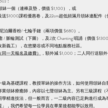
60)：
月頌缽一個（連棒及墊，價值 $1,100），或
級送$1000課程優惠卷，及22cm超低頻滿月頌缽連配件（
/尼泊爾香粉/ 七輪手鏈（兩項價值 $680）。
/ 脈輪測試（下圖），及2次 Chanting 唱誦（價值 $13
收新義工），在悠樂谷或不同地點服務社區。
（同一天報名及繳費）
，額外減 $1,000；二人同行送額
一級為基礎課程，教授單缽的操作方法，如何使用頌缽自
專業頌缽療癒師，內容以七聲頌缽為主。另有三級課程（
同學精進技法，但一般而言，一二級內容已足夠進行成為
援」，我們希望每一位學員在畢業後都能學以致用。