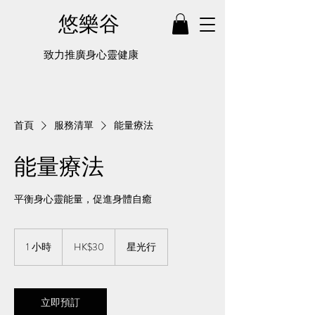
悠樂谷
致力推廣身心靈健康
首頁
服務清單
能量療法
能量療法
平衡身心靈能量，促進身體自癒
30
港
1 小時
1
HK$30
星光行
元
小
立即預訂