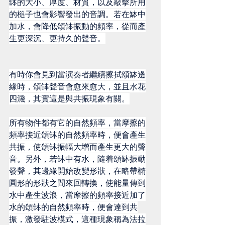
缽的大小、厚度、材質，以及敲擊所用
的槌子也會影響發出的音調。若在缽中
加水，會降低頌缽振動的頻率，從而產
生更深沉、更持久的聲音。
有時你會見到當演奏者繼續擦拭頌缽邊
緣時，頌缽聲音會愈來愈大，並且水花
四濺，其實這是與共振現象有關。
所有物件都有它的自然頻率，當摩擦的
頻率接近頌缽的自然頻率時，便會產生
共振，使頌缽振幅大增而產生更大的聲
音。另外，若缽中有水，隨着頌缽振動
發聲，其邊緣開始改變形狀，在略帶橢
圓形的形狀之間來回轉換，使能量傳到
水中產生波浪，當摩擦的頻率接近加了
水的頌缽的自然頻率時，便會達到共
振，激發駐波模式，這種現象稱為法拉