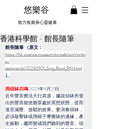
悠樂谷
致力推廣身心靈健康
香港科學館 - 館長隨筆
館長隨筆 （原文：
https://hk.science.museum/tc/web/scm/onlin
e-
explore/cb/20230921_Sing_Bowl_RH.html
）
與頌缽共鳴 
2023年9月21日
近年聲音療法大行其道，據說頌缽所發
出的聲音能使聽眾處於冥想狀態，從而
達至減壓、放鬆的效果。要演奏頌缽，
必須敲擊缽或用槌子摩擦缽的邊緣，產
生振動，繼而變成我們聽到的聲音。頌