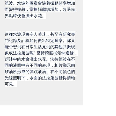
第波。水波的圖案會隨着振動頻率增加
而變得複雜，當振幅繼續增加，超過臨
界點時便會濺出水花。
這種水波現象令人著迷，甚至有研究專
門記錄及計算如何做出特定圖案。你又
能否想到在日常生活見到的其他共振現
象或法拉第波呢? 當持續擦拭頌缽邊緣，
頌缽中的水會濺出水花。法拉第波在不
同的液體中有不同的表現，相片顯示由
矽油所形成的彈跳液滴。在不同顏色的
光線照明下，水面的法拉第波變得清晰
可見。